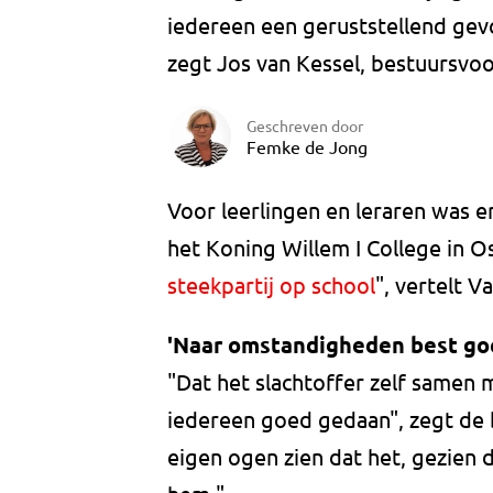
iedereen een geruststellend gevo
zegt Jos van Kessel, bestuursvoo
Geschreven door
Femke de Jong
Voor leerlingen en leraren was e
het Koning Willem I College in Oss
steekpartij op school
", vertelt V
'Naar omstandigheden best go
"Dat het slachtoffer zelf samen 
iedereen goed gedaan", zegt de 
eigen ogen zien dat het, gezien