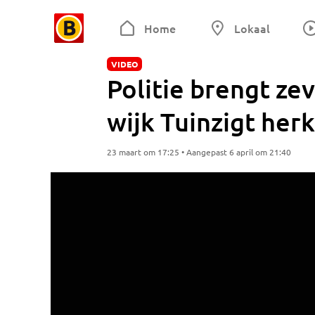
Home
Lokaal
VIDEO
Politie brengt ze
wijk Tuinzigt her
23 maart om 17:25 • Aangepast 6 april om 21:40