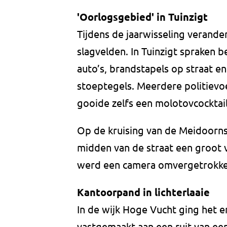
'Oorlogsgebied' in Tuinzigt
Tijdens de jaarwisseling verand
slagvelden. In Tuinzigt spraken
auto’s, brandstapels op straat 
stoeptegels. Meerdere politievo
gooide zelfs een molotovcocktail 
Op de kruising van de Meidoorns
midden van de straat een groot 
werd een camera omvergetrokke
Kantoorpand in lichterlaaie
In de wijk Hoge Vucht ging het e
vastgemaakt aan een ruit van e