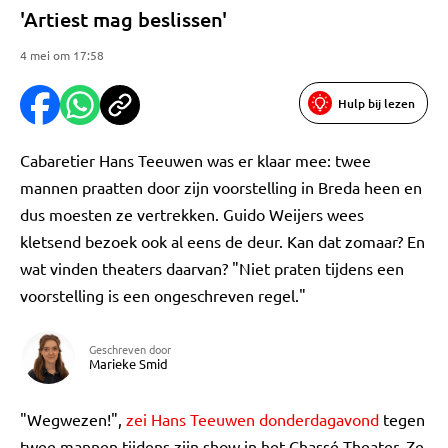
'Artiest mag beslissen'
4 mei om 17:58
Hulp bij lezen
Cabaretier Hans Teeuwen was er klaar mee: twee
mannen praatten door zijn voorstelling in Breda heen en
dus moesten ze vertrekken. Guido Weijers wees
kletsend bezoek ook al eens de deur. Kan dat zomaar? En
wat vinden theaters daarvan? "Niet praten tijdens een
voorstelling is een ongeschreven regel."
Geschreven door
Marieke Smid
"Wegwezen!",
zei Hans Teeuwen donderdagavond
tegen
twee mannen tijdens zijn show in het Chassé Theater. Ze