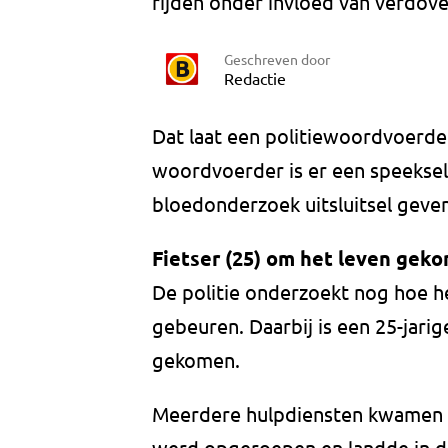
rijden onder invloed van verdov
Geschreven door
Redactie
Dat laat een politiewoordvoerd
woordvoerder is er een speekse
bloedonderzoek uitsluitsel geve
Fietser (25) om het leven gek
De politie onderzoekt nog hoe 
gebeuren. Daarbij is een 25-jarig
gekomen.
Meerdere hulpdiensten kwamen t
werd opgeroepen en landde in d