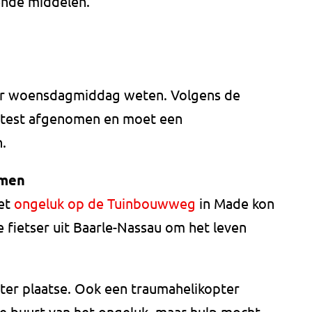
ende middelen.
er woensdagmiddag weten. Volgens de
ltest afgenomen en moet een
n.
omen
het
ongeluk op de Tuinbouwweg
in Made kon
e fietser uit Baarle-Nassau om het leven
er plaatse. Ook een traumahelikopter
e buurt van het ongeluk, maar hulp mocht