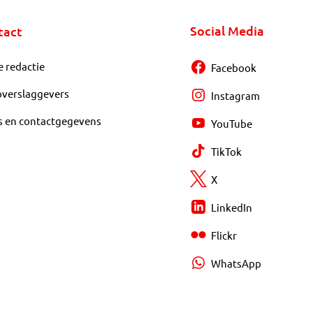
Social Media
tact
e redactie
Facebook
overslaggevers
Instagram
s en contactgegevens
YouTube
TikTok
X
LinkedIn
Flickr
WhatsApp