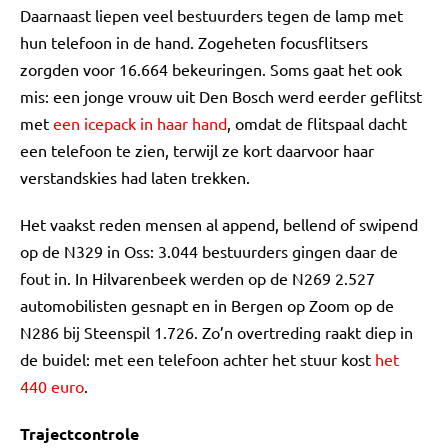
Daarnaast liepen veel bestuurders tegen de lamp met
hun telefoon in de hand. Zogeheten focusflitsers
zorgden voor 16.664 bekeuringen. Soms gaat het ook
mis: een jonge vrouw uit Den Bosch werd eerder geflitst
met
een icepack in haar hand
, omdat de flitspaal dacht
een telefoon te zien, terwijl ze kort daarvoor haar
verstandskies had laten trekken.
Het vaakst reden mensen al append, bellend of swipend
op de N329 in Oss: 3.044 bestuurders gingen daar de
fout in. In Hilvarenbeek werden op de N269 2.527
automobilisten gesnapt en in Bergen op Zoom op de
N286 bij Steenspil 1.726. Zo’n overtreding raakt diep in
de buidel: met een telefoon achter het stuur kost
het
440 euro
.
Trajectcontrole