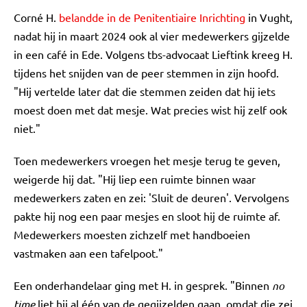
Corné H.
belandde in de Penitentiaire Inrichting
in Vught,
nadat hij in maart 2024 ook al vier medewerkers gijzelde
in een café in Ede. Volgens tbs-advocaat Lieftink kreeg H.
tijdens het snijden van de peer stemmen in zijn hoofd.
"Hij vertelde later dat die stemmen zeiden dat hij iets
moest doen met dat mesje. Wat precies wist hij zelf ook
niet."
Toen medewerkers vroegen het mesje terug te geven,
weigerde hij dat. "Hij liep een ruimte binnen waar
medewerkers zaten en zei: 'Sluit de deuren'. Vervolgens
pakte hij nog een paar mesjes en sloot hij de ruimte af.
Medewerkers moesten zichzelf met handboeien
vastmaken aan een tafelpoot."
Een onderhandelaar ging met H. in gesprek. "Binnen
no
time
liet hij al één van de gegijzelden gaan, omdat die zei