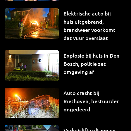
Elektrische auto bij
huis uitgebrand,
brandweer voorkomt
dat vuur overslaat
Explosie bij huis in Den
Bosch, politie zet
omgeving af
Auto crasht bij
Riethoven, bestuurder
ongedeerd
Verhuislift valt om en