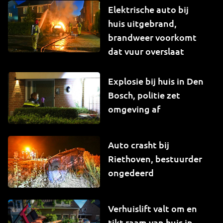
Elektrische auto bij
huis uitgebrand,
brandweer voorkomt
dat vuur overslaat
Explosie bij huis in Den
Bosch, politie zet
omgeving af
Auto crasht bij
Riethoven, bestuurder
ongedeerd
Verhuislift valt om en
tikt raam van huis in