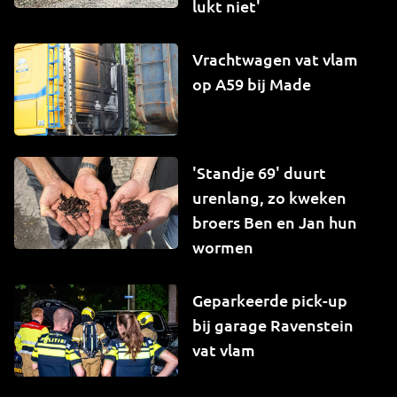
lukt niet'
Vrachtwagen vat vlam
op A59 bij Made
'Standje 69' duurt
urenlang, zo kweken
broers Ben en Jan hun
wormen
Geparkeerde pick-up
bij garage Ravenstein
vat vlam