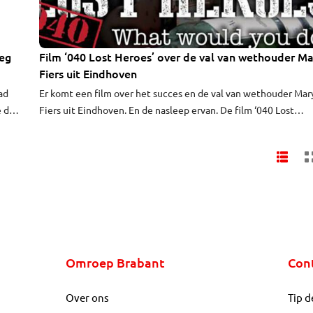
weg
Film ‘040 Lost Heroes’ over de val van wethouder Ma
Fiers uit Eindhoven
ad
Er komt een film over het succes en de val van wethouder Mar
e de
Fiers uit Eindhoven. En de nasleep ervan. De film ‘040 Lost
t
Heroes’ gaat op woensdag 28 augustus in première op internet
iet
Omroep Brabant
Con
Over ons
Tip d