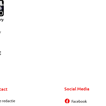
ry
y
.
Social Media
tact
e redactie
Facebook