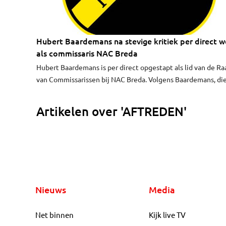
Hubert Baardemans na stevige kritiek per direct 
als commissaris NAC Breda
Hubert Baardemans is per direct opgestapt als lid van de Ra
van Commissarissen bij NAC Breda. Volgens Baardemans, di
portefeuille technische zaken beheerde, was de functie nie
meer te combineren met zijn werk. "Deze prachtige club
Artikelen over 'AFTREDEN'
verdient iemand die met volle toewijding het ambt kan
vervullen. Die persoon kan ik nu, en in de nabije toekomst, n
zijn."
Nieuws
Media
Net binnen
Kijk live TV