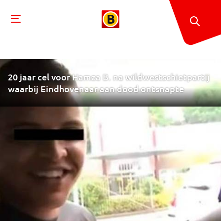
20 jaar cel voor Hamza B. na wildwestschietpartij
waarbij Eindhovenaar aan dood ontsnapte