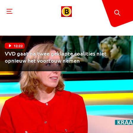
12:22
VVD gaat na twee geklapte coalities niet
opnieuw het voortouw nemen