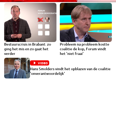
Bestuurscrisis in Brabant: zo
Probleem na probleem kostte
VIDEO
VIDEO
ging het mis en zo gaat het
coalitie de kop, Forum vindt
verder
het 'niet fraai'
VIDEO
Hans Smolders vindt het opblazen van de coalitie
'onverantwoordelijk'