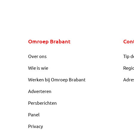
 werd veroordeeld.
Omroep Brabant
Con
Over ons
Tip d
Wie is wie
Regi
Werken bij Omroep Brabant
Adre
Adverteren
Persberichten
Panel
Privacy