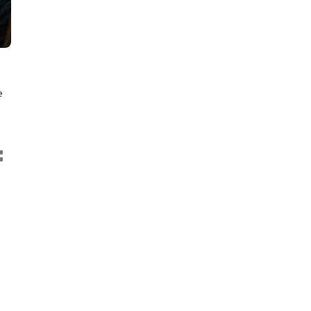
e
tot