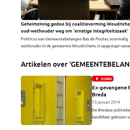
Geheimzinnig gedoe bij coalitievorming Woudrich
oud-wethouder weg om 'ernstige integriteitszaak'
Politicus van Gemeentebelangen Bas de Peuter, voormalig
wethouder in de gemeente Woudrichem, is opgestapt van
een 'ernstige integriteitskwestie'. Maar wat die precies inh
wil hij niet zeggen. Ook andere raadsleden zwijgen in alle
Artikelen over 'GEMEENTEBELA
toonaarden.
VIDEO
Ex-gevangene P
Breda
13 januari 2014
De Bredase politiek
kandidaat gekozen vo
Bredanaar die in 200