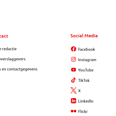
Social Media
tact
e redactie
Facebook
overslaggevers
Instagram
s en contactgegevens
YouTube
TikTok
X
LinkedIn
Flickr