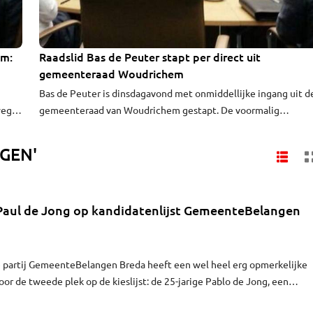
em:
Raadslid Bas de Peuter stapt per direct uit
gemeenteraad Woudrichem
Bas de Peuter is dinsdagavond met onmiddellijke ingang uit d
wege
gemeenteraad van Woudrichem gestapt. De voormalig
oudt,
wethouder gaf geen duidelijke reden voor zijn plotse vertrek.
Dat meldt het Brabants Dagblad.
NGEN'
aul de Jong op kandidatenlijst GemeenteBelangen
e partij GemeenteBelangen Breda heeft een wel heel erg opmerkelijke
or de tweede plek op de kieslijst: de 25-jarige Pablo de Jong, een
6 een automobiliste op het Valkeniersplein overviel en voor carjacking 