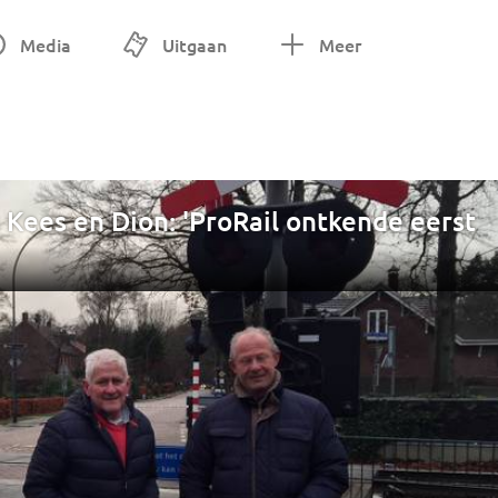
Media
Uitgaan
Meer
 Kees en Dion: 'ProRail ontkende eerst