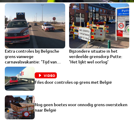
Extra controles bij Belgische
Bijzondere situatie in het
VIDEO
1:45
grens vanwege
verdeelde grensdorp Putte:
carnavalsvakantie: 'Tijd van
'Het lijkt wel oorlog'
waarschuwen is voorbij'
VIDEO
Files door controles op grens met België
Nog geen boetes voor onnodig grens oversteken
naar België