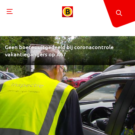
Geen boetes uitgedeeld bij coronacontrole
vakantiegangers op A67