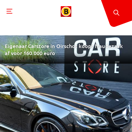
Eigenaar Carstore in Oirschot koopt fraudezaak
af voor 160.000 euro