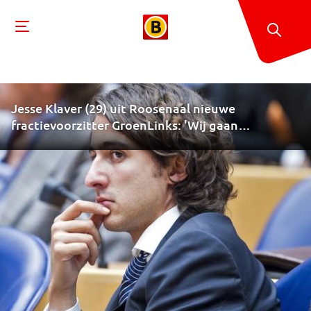
Jesse Klaver (29) uit Roosenaal nieuwe
fractievoorzitter GroenLinks: 'Wij gaan
Nederland veranderen'