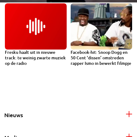
Fresku haalt uit in nieuwe
Facebook-hit: Snoop Dogg en
VIDEO
track: te weinig zwarte muziek
50 Cent ‘dissen’ omstreden
op de radio
rapper Ismo in bewerkt filmpje
Nieuws