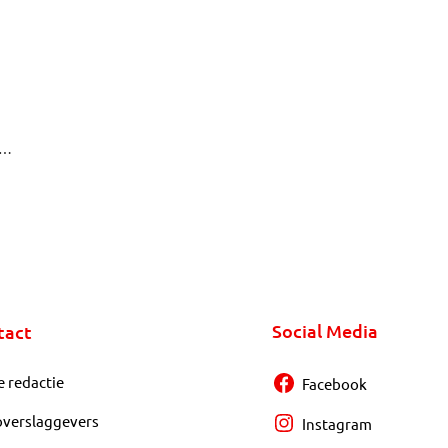
e
Social Media
tact
e redactie
Facebook
overslaggevers
Instagram