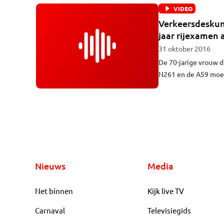
VIDEO
Verkeersdeskund
jaar rijexamen 
31 oktober 2016
De 70-jarige vrouw d
N261 en de A59 moet 
conclusie komt Ruud
Nieuws
Media
Net binnen
Kijk live TV
Carnaval
Televisiegids