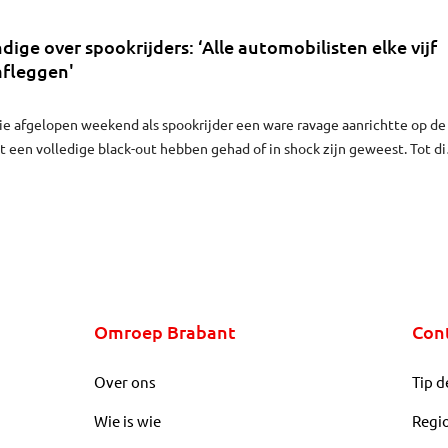
ige over spookrijders: ‘Alle automobilisten elke vijf
afleggen'
ie afgelopen weekend als spookrijder een ware ravage aanrichtte op de
een volledige black-out hebben gehad of in shock zijn geweest. Tot di
 Hornman, verkeersdeskundige aan de NHTV in Breda.
Omroep Brabant
Con
Over ons
Tip d
Wie is wie
Regi