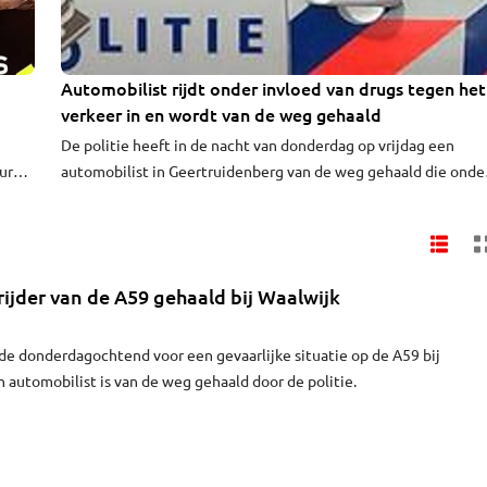
Automobilist rijdt onder invloed van drugs tegen het
verkeer in en wordt van de weg gehaald
De politie heeft in de nacht van donderdag op vrijdag een
eurde
automobilist in Geertruidenberg van de weg gehaald die onde
aven.
de invloed van drugs tegen de richting in reed. De 24-jarige m
huis
uit Raamsdonksveer moest zijn rijbewijs inleveren.
jder van de A59 gehaald bij Waalwijk
de donderdagochtend voor een gevaarlijke situatie op de A59 bij
 automobilist is van de weg gehaald door de politie.