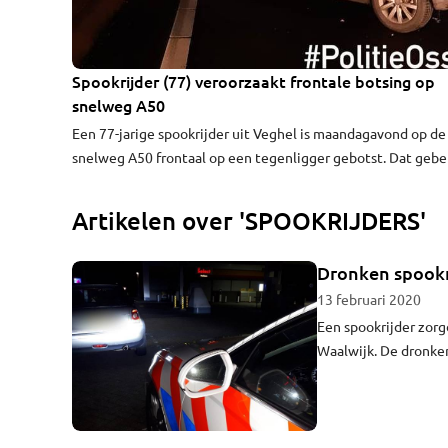
Spookrijder (77) veroorzaakt frontale botsing op
snelweg A50
Een 77-jarige spookrijder uit Veghel is maandagavond op de
snelweg A50 frontaal op een tegenligger gebotst. Dat geb
rond halfnegen bij afrit 16, de afslag van Oss richting Paalgr
Beide bestuurders raakten gewond en werden in het zieken
Artikelen over 'SPOOKRIJDERS'
behandeld. De politie spreekt over 'relatief licht letsel'.
Dronken spookri
13 februari 2020
Een spookrijder zorg
Waalwijk. De dronken