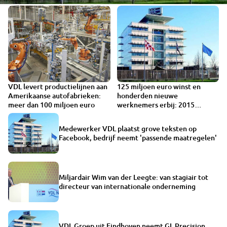
VDL levert productielijnen aan
125 miljoen euro winst en
Amerikaanse autofabrieken:
honderden nieuwe
meer dan 100 miljoen euro
werknemers erbij: 2015
succesjaar voor VDL Groep
Medewerker VDL plaatst grove teksten op
Facebook, bedrijf neemt 'passende maatregelen'
Miljardair Wim van der Leegte: van stagiair tot
directeur van internationale onderneming
VDL Groep uit Eindhoven neemt GL Precision