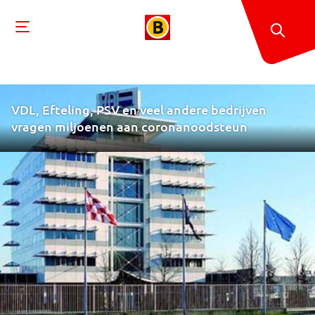
VDL, Efteling, PSV en veel andere bedrijven
vragen miljoenen aan coronanoodsteun