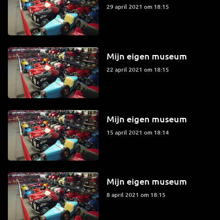
29 april 2021 om 18:15
Mijn eigen museum
22 april 2021 om 18:15
Mijn eigen museum
15 april 2021 om 18:14
Mijn eigen museum
8 april 2021 om 18:15