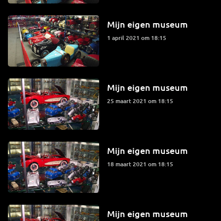
Mijn eigen museum
1 april 2021 om 18:15
Mijn eigen museum
25 maart 2021 om 18:15
Mijn eigen museum
18 maart 2021 om 18:15
Mijn eigen museum