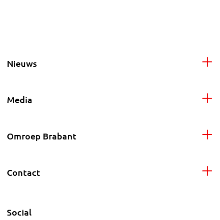
Nieuws
Media
Omroep Brabant
Contact
Social