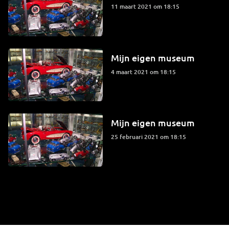
11 maart 2021 om 18:15
Mijn eigen museum
4 maart 2021 om 18:15
Mijn eigen museum
25 februari 2021 om 18:15