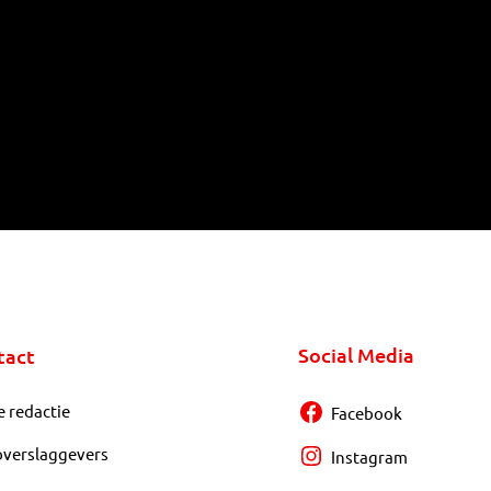
Social Media
tact
e redactie
Facebook
overslaggevers
Instagram