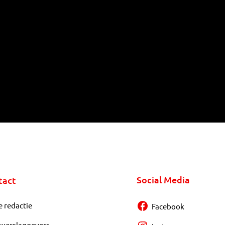
Social Media
tact
e redactie
Facebook
overslaggevers