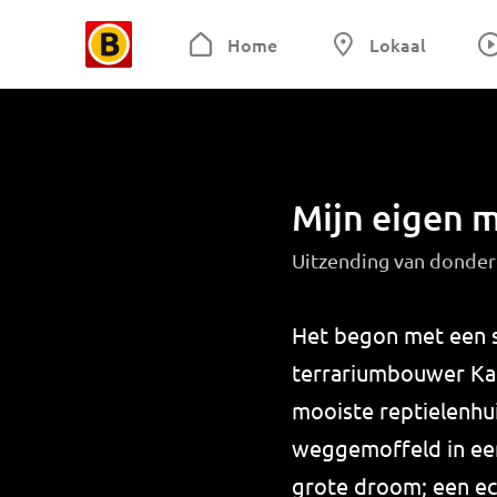
Home
Lokaal
Mijn eigen
Uitzending van donder
Het begon met een s
terrariumbouwer Kare
mooiste reptielenhui
weggemoffeld in een 
grote droom; een ech