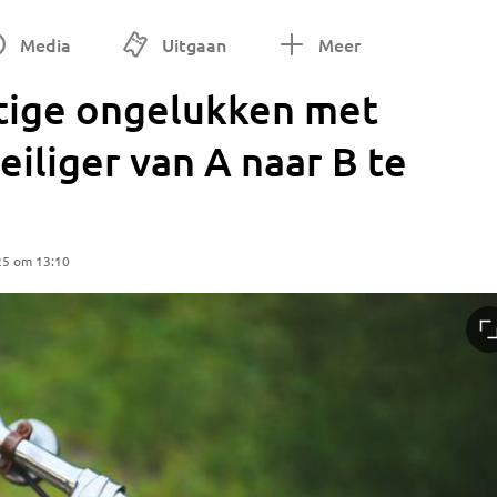
Media
Uitgaan
Meer
nstige ongelukken met
veiliger van A naar B te
25 om 13:10