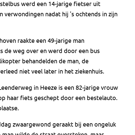
elbus werd een 14-jarige fietser uit
jn verwondingen nadat hij 's ochtends in zijn
dhoven raakte een 49-jarige man
ts de weg over en werd door een bus
likopter behandelden de man, de
leed niet veel later in het ziekenhuis.
Leenderweg in Heeze is een 82-jarige vrouw
 haar fiets geschept door een bestelauto.
laatse.
ddag zwaargewond geraakt bij een ongeluk
 man wilde de straat oversteken, maar