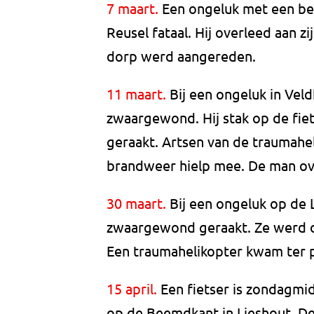
7 maart.
Een ongeluk met een best
Reusel fataal. Hij overleed aan zi
dorp werd aangereden.
11 maart.
Bij een ongeluk in Vel
zwaargewond. Hij stak op de fie
geraakt. Artsen van de traumahe
brandweer hielp mee. De man over
30 maart.
Bij een ongeluk op de 
zwaargewond geraakt. Ze werd op
Een traumahelikopter kwam ter p
15 april.
Een fietser is zondagmi
op de Beemdkant in Lieshout. De