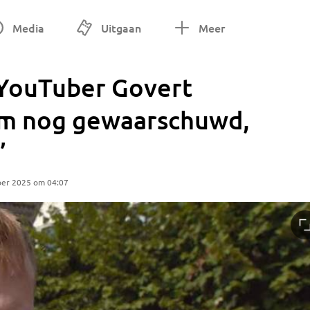
Media
Uitgaan
Meer
 YouTuber Govert
em nog gewaarschuwd,
’
ber 2025 om 04:07