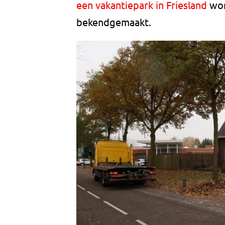
een vakantiepark in Friesland
wor
bekendgemaakt.