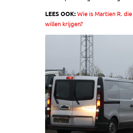
LEES OOK:
Wie is Martien R. die 
willen krijgen?