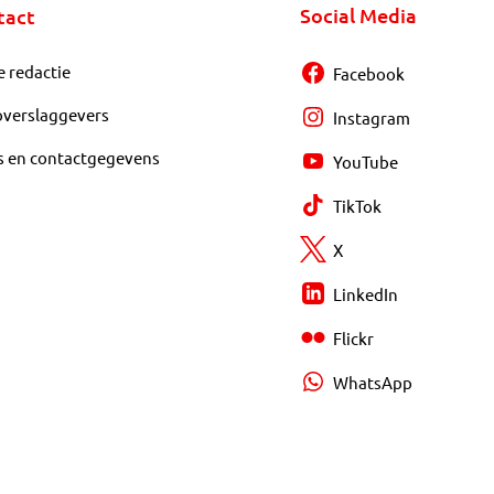
Social Media
tact
e redactie
Facebook
overslaggevers
Instagram
s en contactgegevens
YouTube
TikTok
X
LinkedIn
Flickr
WhatsApp