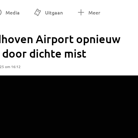
Media
Uitgaan
Meer
dhoven Airport opnieuw
 door dichte mist
025 om 16:12