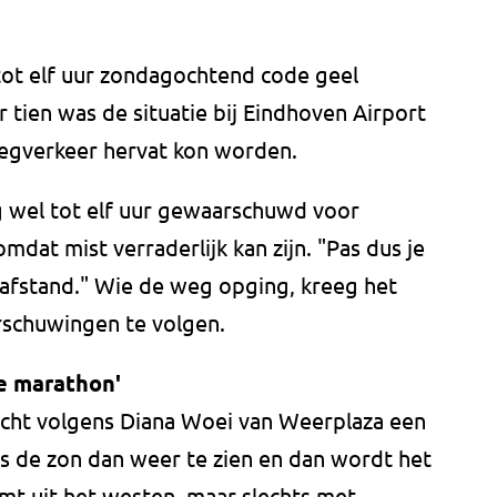
ot elf uur zondagochtend code geel
tien was de situatie bij Eindhoven Airport
iegverkeer hervat kon worden.
 wel tot elf uur gewaarschuwd voor
mdat mist verraderlijk kan zijn. "Pas dus je
afstand." Wie de weg opging, kreeg het
rschuwingen te volgen.
e marathon'
cht volgens Diana Woei van Weerplaza een
is de zon dan weer te zien en dan wordt het
mt uit het westen, maar slechts met