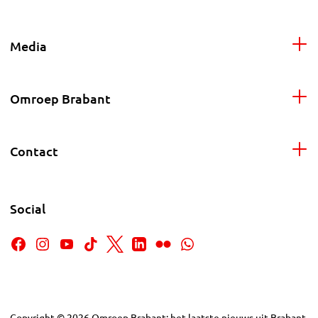
Media
Omroep Brabant
Contact
Social
Copyright
©
2026
Omroep Brabant: het laatste nieuws uit Brabant,