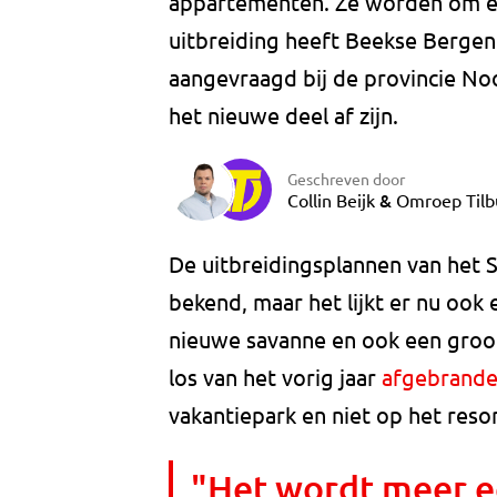
appartementen. Ze worden om e
uitbreiding heeft Beekse Bergen 
aangevraagd bij de provincie No
het nieuwe deel af zijn.
Geschreven door
&
Collin Beijk
Omroep Tilb
De uitbreidingsplannen van het S
bekend, maar het lijkt er nu ook
nieuwe savanne en ook een groo
los van het vorig jaar
afgebrande
vakantiepark en niet op het resor
"Het wordt meer e