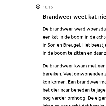
18.15
Brandweer weet kat nie
De brandweer werd woensdag
een kat in de boom in de ach
in Son en Breugel. Het beestj
in de boom te zitten en daar z
De brandweer kwam met een 
bereiken. Veel omwonenden z
kon komen. Een brandweerma
het dier naar beneden te jage
nog verder omhoog. De eigena
laten en verwacht dat haar h