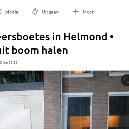
Media
Uitgaan
Meer
eersboetes in Helmond •
 uit boom halen
25 om 08:23