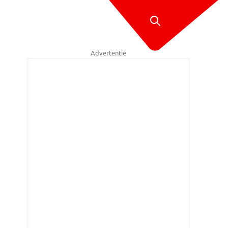
Advertentie
V-hoogspanningsstation in Tilburg-Noord (foto: Collin Beijk).