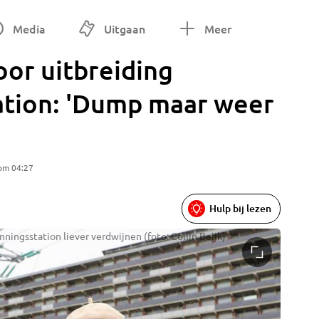
Media
Uitgaan
Meer
or uitbreiding
tion: 'Dump maar weer
 om 04:27
Hulp bij lezen
ingsstation liever verdwijnen (foto: Collin Beijk)
Het 150k