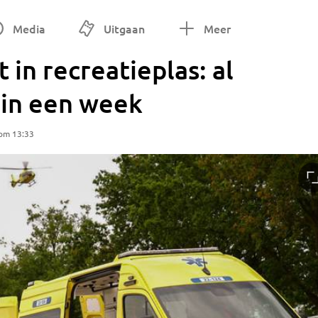
Media
Uitgaan
Meer
 in recreatieplas: al
r in een week
 om 13:33