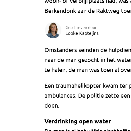
woon- of verblijfplaats had, was
Berkendonk aan de Raktweg toen
Geschreven door
Lobke Kapteijns
Omstanders seinden de hulpdien
naar de man gezocht in het water
te halen, de man was toen al ove
Een traumahelikopter kwam ter p
ambulances. De politie zette een
doen.
Verdrinking open water
De man is al het vijfde slachtoff