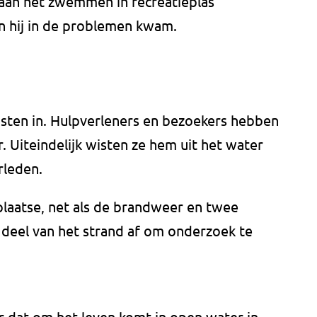
 aan het zwemmen in recreatieplas
 hij in de problemen kwam.
sten in. Hulpverleners en bezoekers hebben
. Uiteindelijk wisten ze hem uit het water
rleden.
laatse, net als de brandweer en twee
 deel van het strand af om onderzoek te
er dat om het leven komt in open water in