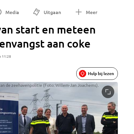
Media
Uitgaan
Meer
van start en meteen
nenvangst aan coke
m 11:28
Hulp bij lezen
van de zeehavenpolitie (Foto: Willem-Jan Joachems).
Taart bi