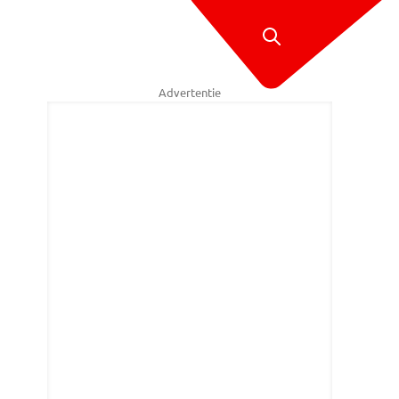
Advertentie
j de start (Foto: Willem-Jan Joachems).