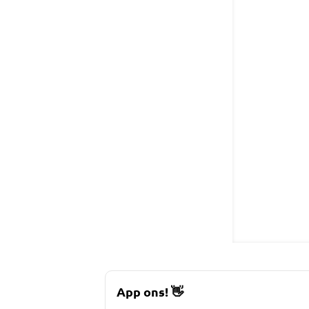
App ons!
👋