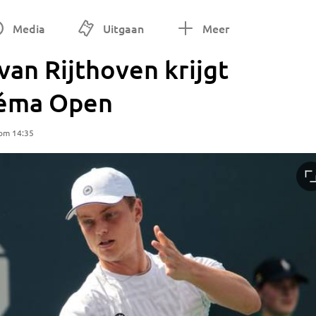
Media
Uitgaan
Meer
an Rijthoven krijgt
béma Open
om 14:35