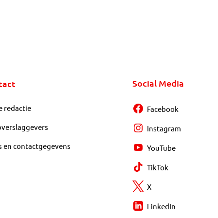
Social Media
tact
e redactie
Facebook
overslaggevers
Instagram
s en contactgegevens
YouTube
TikTok
X
LinkedIn