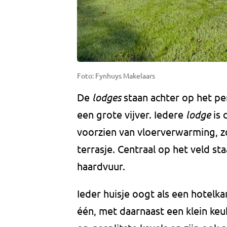
Foto: Fynhuys Makelaars
De
lodges
staan achter op het pe
een grote vijver. Iedere
lodge
is 
voorzien van vloerverwarming, z
terrasje. Centraal op het veld s
haardvuur.
Ieder huisje oogt als een hotelk
één, met daarnaast een klein ke