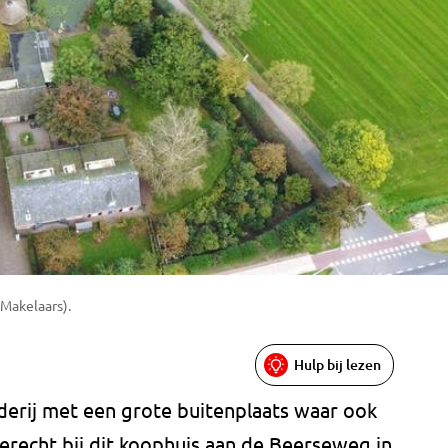
 Makelaars).
Hulp bij lezen
rij met een grote buitenplaats waar ook
erecht bij dit koophuis aan de Beerseweg in