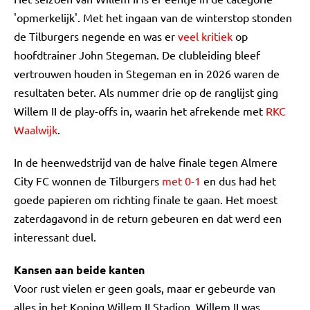
'opmerkelijk'. Met het ingaan van de winterstop stonden
de Tilburgers negende en was er
veel kritiek
op
hoofdtrainer John Stegeman. De clubleiding bleef
vertrouwen houden in Stegeman en in 2026 waren de
resultaten beter. Als nummer drie op de ranglijst ging
Willem II de play-offs in, waarin het afrekende met
RKC
Waalwijk
.
In de heenwedstrijd van de halve finale tegen Almere
City FC wonnen de Tilburgers
met 0-1
en dus had het
goede papieren om richting finale te gaan. Het moest
zaterdagavond in de return gebeuren en dat werd een
interessant duel.
Kansen aan beide kanten
Voor rust vielen er geen goals, maar er gebeurde van
alles in het Koning Willem II Stadion. Willem II was