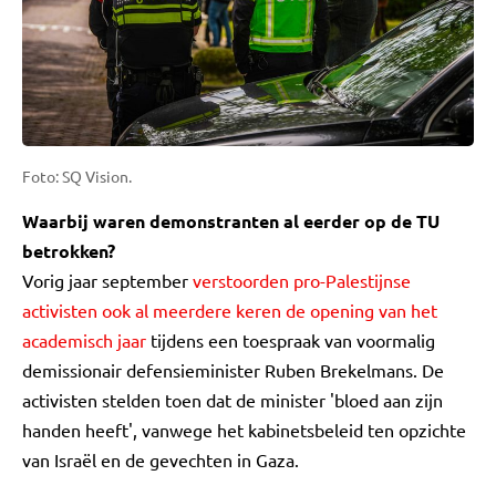
Foto: SQ Vision.
Waarbij waren demonstranten al eerder op de TU
betrokken?
Vorig jaar september
verstoorden pro-Palestijnse
activisten ook al meerdere keren de opening van het
academisch jaar
tijdens een toespraak van voormalig
demissionair defensieminister Ruben Brekelmans. De
activisten stelden toen dat de minister 'bloed aan zijn
handen heeft', vanwege het kabinetsbeleid ten opzichte
van Israël en de gevechten in Gaza.