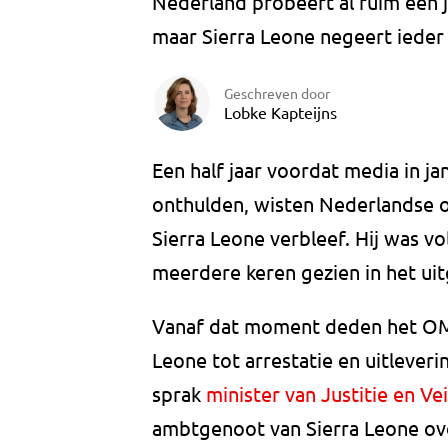
Nederland probeert al ruim een j
maar Sierra Leone negeert ieder
Geschreven door
Lobke Kapteijns
Een half jaar voordat media in j
onthulden, wisten Nederlandse o
Sierra Leone verbleef. Hij was v
meerdere keren gezien in het ui
Vanaf dat moment deden het OM e
Leone tot arrestatie en uitleve
sprak
minister van Justitie en Ve
ambtgenoot van Sierra Leone ove