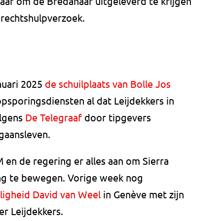
aar om de Bredanaar uitgeleverd te krijgen
 rechtshulpverzoek.
anuari 2025
de schuilplaats van Bolle Jos
psporingsdiensten al dat Leijdekkers in
olgens
De Telegraaf
door tipgevers
tgaansleven.
n de regering er alles aan om Sierra
ring te bewegen. Vorige week nog
iligheid David van Weel
in Genève met zijn
r Leijdekkers.