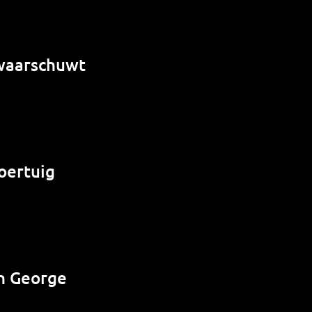
 waarschuwt
oertuig
n George