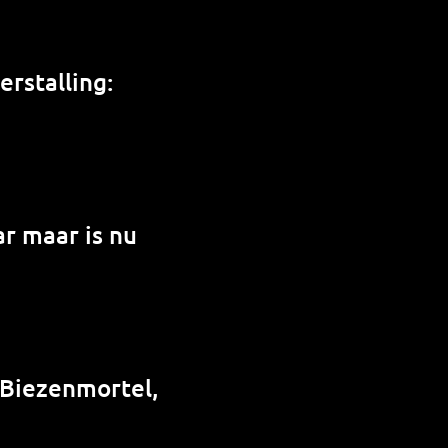
rstalling:
r maar is nu
 Biezenmortel,