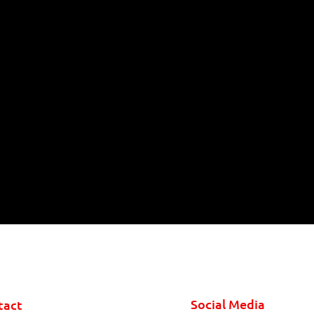
Social Media
tact