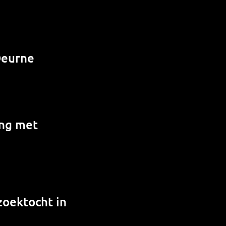
Deurne
ing met
zoektocht in