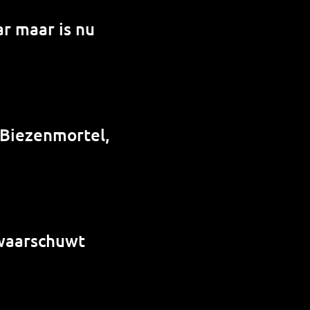
r maar is nu
 Biezenmortel,
 waarschuwt