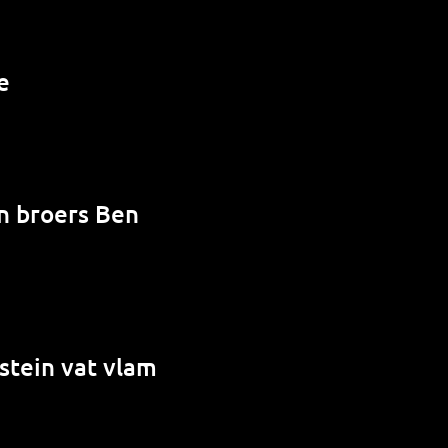
e
en broers Ben
stein vat vlam