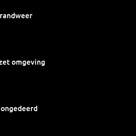
 brandweer
e zet omgeving
r ongedeerd