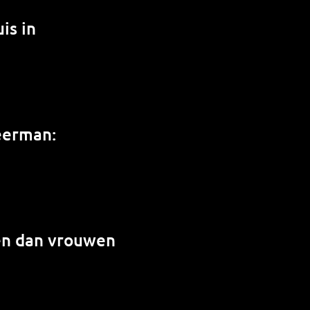
is in
weerman:
en dan vrouwen