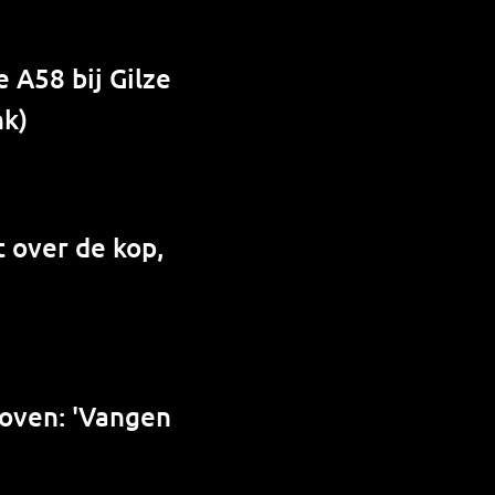
 A58 bij Gilze
nk)
 over de kop,
hoven: 'Vangen