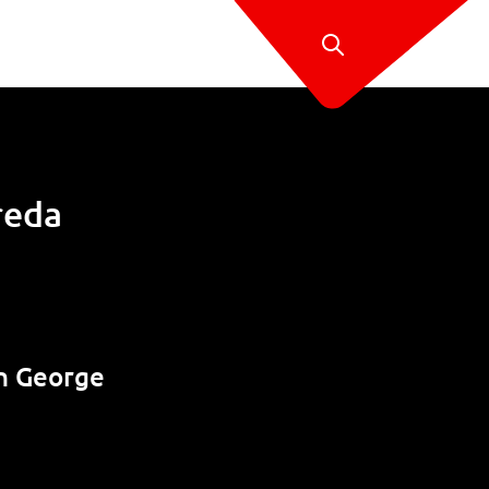
reda
n George