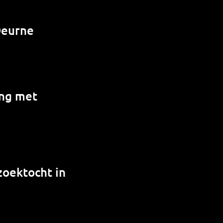
Deurne
ing met
zoektocht in