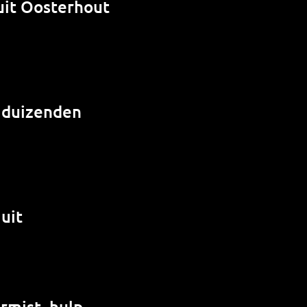
uit Oosterhout
: duizenden
uit
rmist, hulp