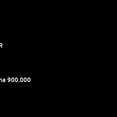
R
jna 900.000