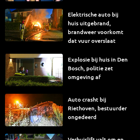
Elektrische auto bij
huis uitgebrand,
brandweer voorkomt
dat vuur overslaat
Explosie bij huis in Den
Bosch, politie zet
omgeving af
Auto crasht bij
Riethoven, bestuurder
ongedeerd
Verhuislift valt om en