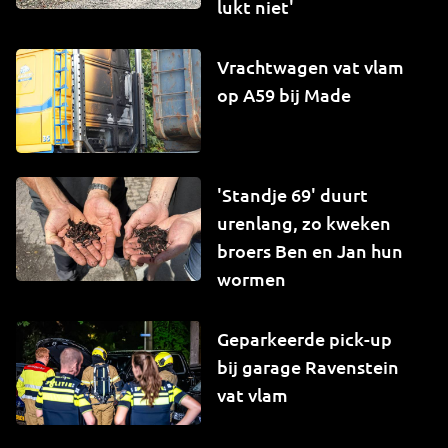
lukt niet'
Vrachtwagen vat vlam
op A59 bij Made
'Standje 69' duurt
urenlang, zo kweken
broers Ben en Jan hun
wormen
Geparkeerde pick-up
bij garage Ravenstein
vat vlam