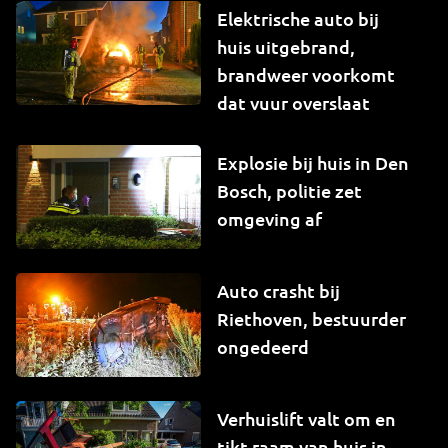
Elektrische auto bij
huis uitgebrand,
brandweer voorkomt
dat vuur overslaat
Explosie bij huis in Den
Bosch, politie zet
omgeving af
Auto crasht bij
Riethoven, bestuurder
ongedeerd
Verhuislift valt om en
tikt raam van huis in