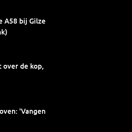
 A58 bij Gilze
nk)
 over de kop,
hoven: 'Vangen