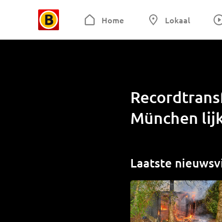
Home
Lokaal
Recordtransf
München lij
Laatste nieuwsv