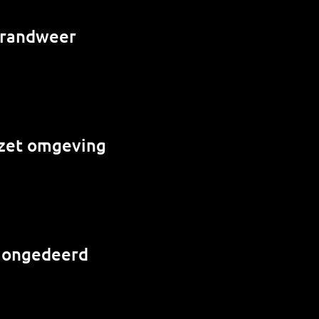
 brandweer
e zet omgeving
r ongedeerd