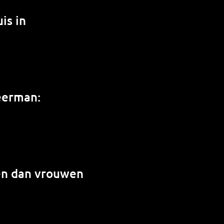
is in
weerman:
en dan vrouwen