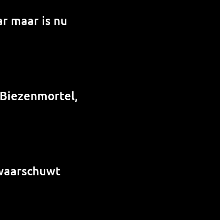
r maar is nu
 Biezenmortel,
 waarschuwt