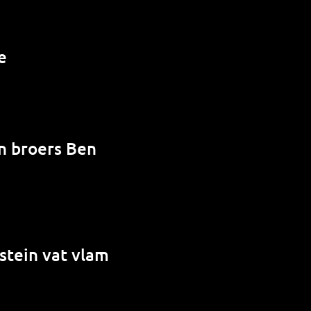
e
en broers Ben
stein vat vlam