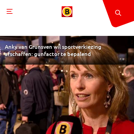
Anky van Grunsven wil sportverkiezing
afschaffen: gunfactor te bepalend