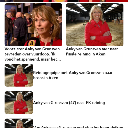
Voorzitter Anky van Grunsven
Anky van Grunsven niet naar
tevreden over vuurdoop: 'Ik
finale reining in Aken
vond het spannend, maar het
was geweldig'
Reiningequipe met Anky van Grunsven naar
brons in Aken
Anky van Grunsven (47) naar EK reining
Van Anky van Grunsven gestolen horloges duiken