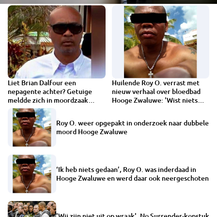
Liet Brian Dalfour een
Huilende Roy O. verrast met
nepagente achter? Getuige
nieuw verhaal over bloedbad
meldde zich in moordzaak
Hooge Zwaluwe: 'Wist niets
Hooge Zwaluwe
van ripdeal'
Roy O. weer opgepakt in onderzoek naar dubbele
moord Hooge Zwaluwe
‘Ik heb niets gedaan’, Roy O. was inderdaad in
Hooge Zwaluwe en werd daar ook neergeschoten
'Wij zijn niet uit op wraak', No Surrender-kopstuk