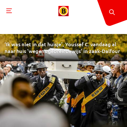
‘Ik was niet in dat huisje’, Youssef C. vandaag al
naar huis 'wegens gebrek bewijs' in zaak-Dalfour