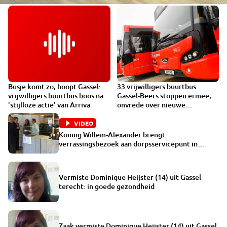
Busje komt zo, hoopt Gassel:
33 vrijwilligers buurtbus
VIDEO
vrijwilligers buurtbus boos na
Gassel-Beers stoppen ermee,
'stijlloze actie' van Arriva
onvrede over nieuwe
dienstregeling Arriva
VIDEO
Koning Willem-Alexander brengt
verrassingsbezoek aan dorpsservicepunt in
Gassel
Vermiste Dominique Heijster (14) uit Gassel
terecht: in goede gezondheid
Zaak vermiste Dominique Heijster (14) uit Gassel