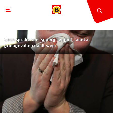
Geen sprake van 'supergriepgolf', aantal
griepgevallen daalt weer