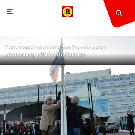
Fusie tussen ziekenhuizen Franciscus en
Lievensberg officieel beklonken