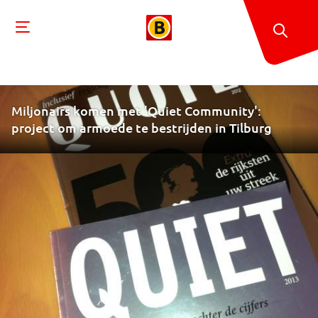
Miljonairs komen met 'Quiet Community':
project om armoede te bestrijden in Tilburg