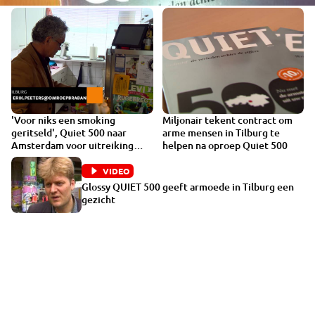
'Voor niks een smoking
Miljonair tekent contract om
VIDEO
VIDEO
geritseld', Quiet 500 naar
arme mensen in Tilburg te
Amsterdam voor uitreiking
helpen na oproep Quiet 500
Mercurs
VIDEO
Glossy QUIET 500 geeft armoede in Tilburg een
gezicht