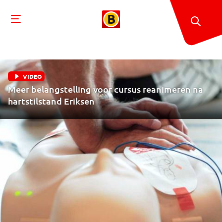
VIDEO
Meer belangstelling voor cursus reanimeren na
hartstilstand Eriksen