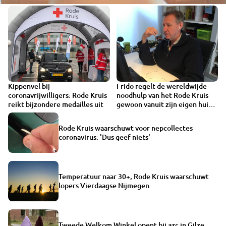
Kippenvel bij
Frido regelt de wereldwijde
VIDEO
coronavrijwilligers: Rode Kruis
noodhulp van het Rode Kruis
reikt bijzondere medailles uit
gewoon vanuit zijn eigen huis
in Moerdijk
Rode Kruis waarschuwt voor nepcollectes
coronavirus: 'Dus geef niets'
Temperatuur naar 30+, Rode Kruis waarschuwt
lopers Vierdaagse Nijmegen
Tweede Welkom Winkel opent bij azc in Gilze,